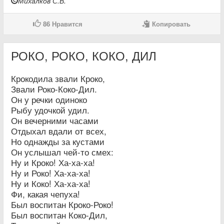
Михалков С.В.
86
Нравится
Копировать
РОКО, РОКО, КОКО, ДИЛ
Крокодила звали Кроко,
Звали Роко-Коко-Дил.
Он у речки одиноко
Рыбу удочкой удил.
Он вечерними часами
Отдыхал вдали от всех,
Но однажды за кустами
Он услышал чей-то смех:
Ну и Кроко! Ха-ха-ха!
Ну и Роко! Ха-ха-ха!
Ну и Коко! Ха-ха-ха!
Фи, какая чепуха!
Был воспитан Кроко-Роко!
Был воспитан Коко-Дил,