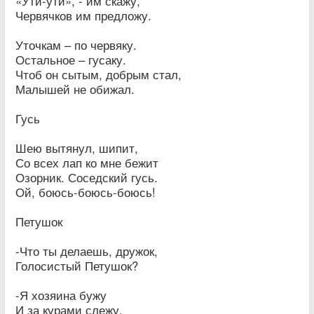
«Ути-ути», - им скажу,
Червячков им предложу.
Уточкам – по червяку.
Остальное – гусаку.
Чтоб он сытым, добрым стал,
Малышей не обижал.
Гусь
Шею вытянул, шипит,
Со всех лап ко мне бежит
Озорник. Соседский гусь.
Ой, боюсь-боюсь-боюсь!
Петушок
-Что ты делаешь, дружок,
Голосистый Петушок?
-Я хозяина бужу
И за курами слежу.