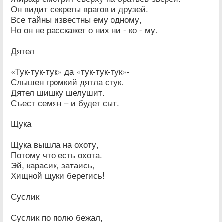
Он видит секреты врагов и друзей.
Все тайны известны ему одному,
Но он не расскажет о них ни - ко - му.
Дятел
«Тук-тук-тук» да «тук-тук-тук»-
Слышен громкий дятла стук.
Дятел шишку шелушит.
Съест семян – и будет сыт.
Щука
Щука вышла на охоту,
Потому что есть охота.
Эй, карасик, затаись,
Хищной щуки берегись!
Суслик
Суслик по полю бежал,