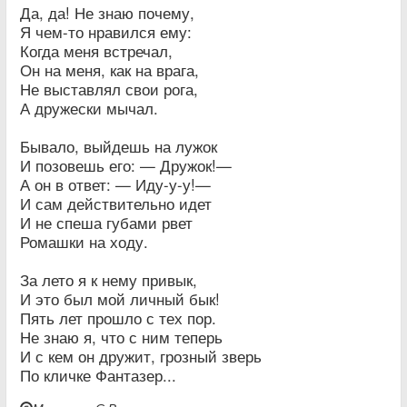
Да, да! Не знаю почему,
Я чем-то нравился ему:
Когда меня встречал,
Он на меня, как на врага,
Не выставлял свои рога,
А дружески мычал.
Бывало, выйдешь на лужок
И позовешь его: — Дружок!—
А он в ответ: — Иду-у-у!—
И сам действительно идет
И не спеша губами рвет
Ромашки на ходу.
За лето я к нему привык,
И это был мой личный бык!
Пять лет прошло с тех пор.
Не знаю я, что с ним теперь
И с кем он дружит, грозный зверь
По кличке Фантазер...